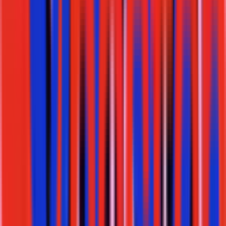
Best for Innendørs Dyrking?
Få maksimal utnyttelse av hver eneste kvadratmeter
Next-Level Growing: Why Advanced Nutrients Are
Changing the Game
Maksimer planteveksten din med CANNA
tilsetningsstoffer
Kundefordeler