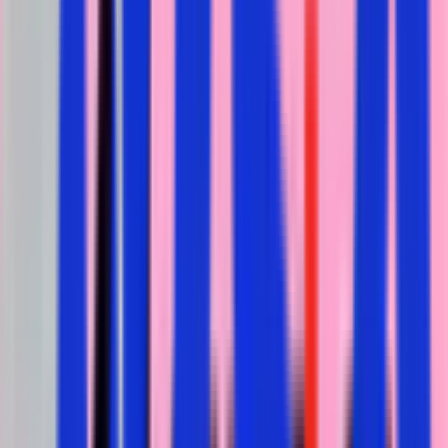
Frakt og levering
Bytte og retur
Interessert i disse?
ALIEN SPRAYLANSE PREMIUM – 1,7-2,7m
kr
1999
1 på lager
Kjøp nå
AutoPot XL Flexipot Systems - AutoPot 100Pot XL Flexipot
Systems
kr
54449
Restbestilles
Kjøp nå
Auto pot Easy2grow Kit – (100
kr
21949
Restbestilles
Kjøp nå
AutoPot PotDivider – 8,5L
kr
99