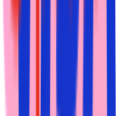
Facebook