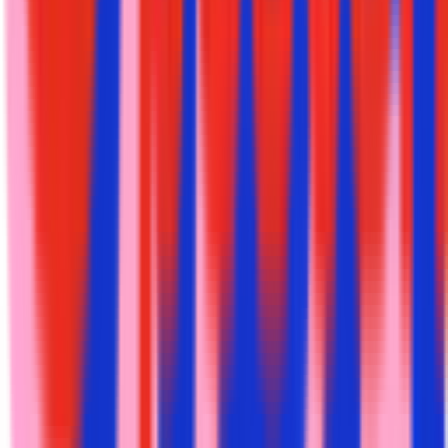
Kontakt oss
Om Gro Pro
Besøksadresse:
Nattlandsveien 89
5094 Bergen
Telefon:
Tlf.
407 27 207
E-post:
post@gropro.no
Organisasjonsnummer:
Org. nr:
933 710 009 MVA
Betaling og levering
Hos oss er betaling og levering enkelt og trygt. Du betaler
med Vipps, kort eller Klarna, og får varene levert med
Posten.
©
2026
Gropro. Alle rettigheter reservert.
Instagram