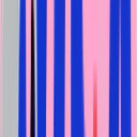
Andre varianter
AutoPot XL Systems – 1Pot
kr
1699
AutoPot XL Systems – 2Pot
kr
2999
AutoPot XL Systems – 4Pot
kr
4999
AutoPot XL Systems – 6Pot
kr
6999
AutoPot XL Systems – 8Pot
kr
8999
AutoPot XL Systems – 12Pot
kr
11999
AutoPot XL Systems – 16Pot
kr
15999
AutoPot XL Systems – 24Pot
kr
19999
AutoPot XL Systems – 36Pot
kr
24999
AutoPot XL Systems – 48Pot
kr
29999
AutoPot XL Systems – 60Pot
kr
34999
AutoPot XL Systems – 80Pot
kr
39999
Midlertidig utsolgt
Fri frakt over kr. 1499,- (under 15 kg)
30 dagers åpent
kjøp
Betaling og levering
Beskrivelse